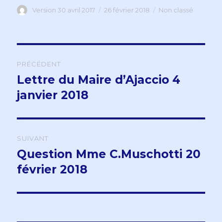
Auteur
Version 30 avril 2017
Publié
26 février 2018
Catégories
Non classé
le
Navigation
PRÉCÉDENT
de
Lettre du Maire d’Ajaccio 4
Publication
janvier 2018
précédente :
l’article
SUIVANT
Question Mme C.Muschotti 20
Publication
février 2018
suivante :