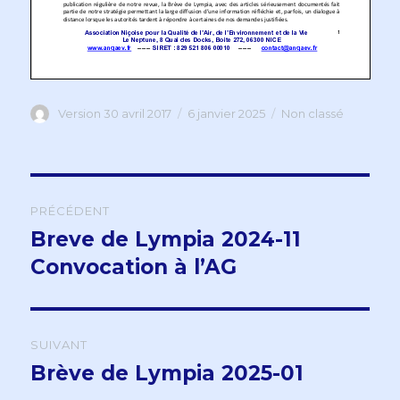
Auteur
Version 30 avril 2017
Publié
6 janvier 2025
Catégories
Non classé
le
Navigation
PRÉCÉDENT
de
Breve de Lympia 2024-11
Publication
Convocation à l’AG
précédente :
l’article
SUIVANT
Brève de Lympia 2025-01
Publication
suivante :